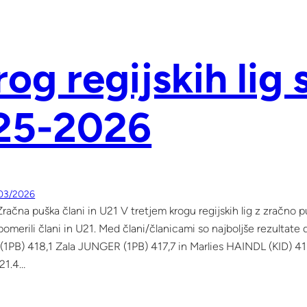
rog regijskih lig
25-2026
03/2026
račna puška člani in U21 V tretjem krogu regijskih lig z zračno 
merili člani in U21. Med člani/članicami so najboljše rezultate 
B) 418,1 Zala JUNGER (1PB) 417,7 in Marlies HAINDL (KID) 415
21.4…