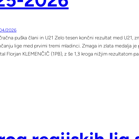
25-2026
04/2026
račna puška člani in U21 Zelo tesen končni rezultat med U21, zm
nčanju lige med prvimi tremi mladinci. Zmaga in zlata medalja je
tal Florjan KLEMENČIČ (1PB), z še 1,3 kroga nižjim rezultatom pa