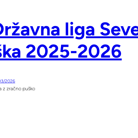
 Državna liga Sev
ška 2025-2026
03/2026
ga z zračno puško