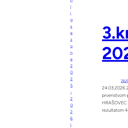
h
l
i
g
3.k
s
e
z
20
o
n
e
2
0
2
26/
5
24.03.2026 Z
-
prvenstvom po
2
HRAŠOVEC (1P
0
rezultatom 4
2
6
I