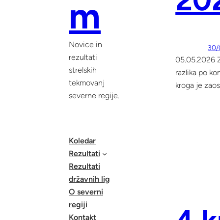
20
m
Novice in
30/
rezultati
05.05.2026 Z
strelskih
razlika po ko
tekmovanj
kroga je zaos
severne regije.
Koledar
Rezultati
Rezultati
državnih lig
O severni
regiji
Kontakt