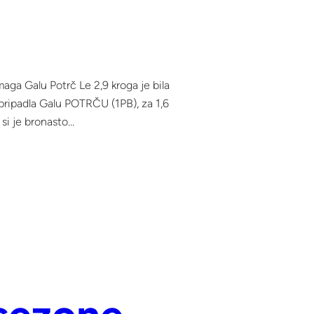
aga Galu Potrč Le 2,9 kroga je bila
 pripadla Galu POTRČU (1PB), za 1,6
 si je bronasto…