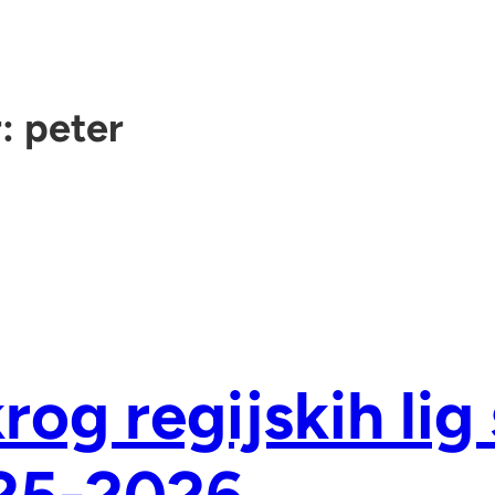
r:
peter
krog regijskih li