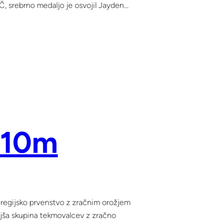
IČ, srebrno medaljo je osvojil Jayden…
 10m
 regijsko prvenstvo z zračnim orožjem
ejša skupina tekmovalcev z zračno