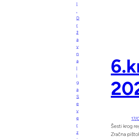
I
.
D
r
ž
a
v
n
6.k
a
l
i
20
g
a
S
e
v
e
17/
r
Šesti krog re
z
Zračna pištol