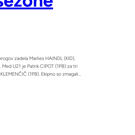
 sezone
 krogov zadela Marlies HAINDL (KID),
Med U21 je Patrik CIPOT (1PB) za tri
an KLEMENČIČ (1PB). Ekipno so zmagali…