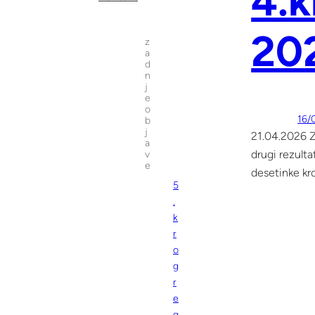
4.k
20
z
a
d
n
j
e
o
16/
b
j
21.04.2026 Z
a
drugi rezult
v
e
desetinke kr
5
.
k
r
o
g
r
e
g