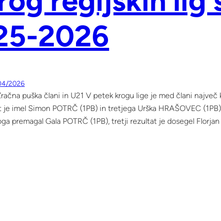
rog regijskih lig
25-2026
04/2026
račna puška člani in U21 V petek krogu lige je med člani največ
at je imel Simon POTRČ (1PB) in tretjega Urška HRAŠOVEC (1PB). 
oga premagal Gala POTRČ (1PB), tretji rezultat je dosegel Florj