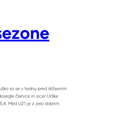
 sezone
puško so se v tednu pred državnim
dosegle članice in sicer Urška
,4. Med U21 je z zelo dobrim