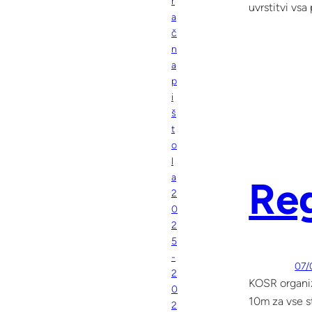
r
uvrstitvi vsa
a
č
n
a
p
i
š
t
o
l
a
Reg
2
0
2
5
-
07/
2
KOSR organiz
0
10m za vse s
2